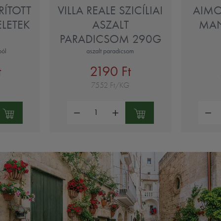
RÍTOTT
VILLA REALE SZICÍLIAI
AIMO
LETEK
ASZALT
MAN
PARADICSOM 290G
ból
aszalt paradicsom
t
2190 Ft
7552 Ft/KG
Mennyiség:
Mennyi