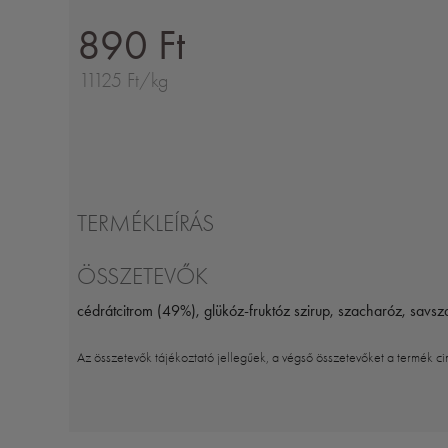
890 Ft
11125 Ft/kg
TERMÉKLEÍRÁS
ÖSSZETEVŐK
cédrátcitrom (49%), glükóz-fruktóz szirup, szacharóz, savsza
Az összetevők tájékoztató jellegűek, a végső összetevőket a termék ci