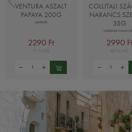
VENTURA ASZALT
COLLITALI SZÁ
PAPAYA 200G
NARANCS SZE
35G
szeletek
calabriai narancs
2290 Ft
2990 F
11 Ft/KG
85 Ft/KG
Mennyiség:
Mennyiség: