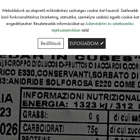
Weboldalunk az alapvető működéshez szükséges cookie-kat használ. Szélesebb
körű funkcionalitáshoz (marketing, statisztika, személyre szabás) egyéb cookie-kat
engedélyezhet. Részletesebb információkat az
Adatvédelmi és adatkezelési
tájékoztatónkban
talál
Beállítások
ELFOGADOM ✔