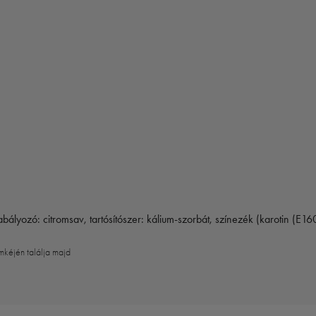
bályozó: citromsav, tartósítószer: kálium-szorbát, színezék (karotin (E16
mkéjén találja majd