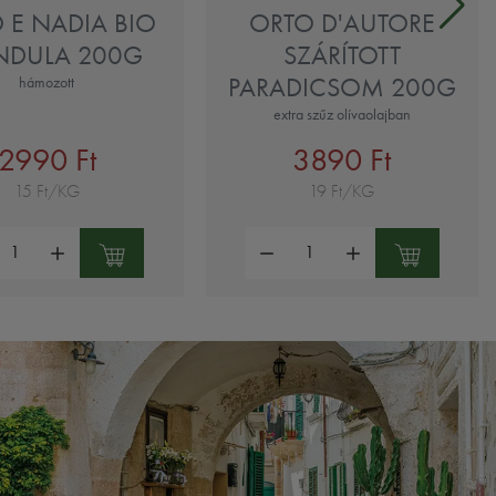
 E NADIA BIO
ORTO D'AUTORE
DULA 200G
SZÁRÍTOTT
PARADICSOM 200G
hámozott
extra szűz olívaolajban
2990 Ft
3890 Ft
15 Ft/KG
19 Ft/KG
ség:
Mennyiség: