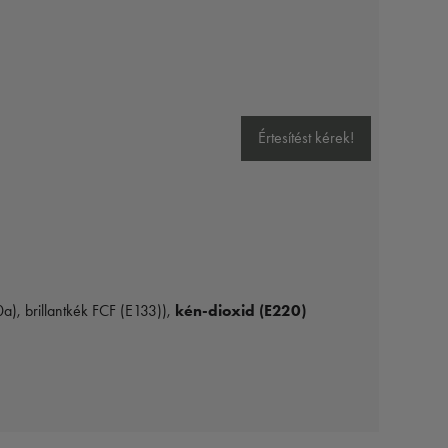
Értesítést kérek!
0a), brillantkék FCF (E133)),
kén-dioxid (E220)