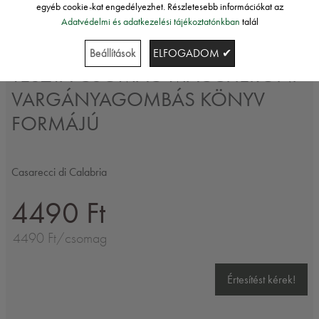
egyéb cookie-kat engedélyezhet. Részletesebb információkat az
Adatvédelmi és adatkezelési tájékoztatónkban
talál
Casarecci di Calabria
Beállítások
ELFOGADOM ✔
TÉSZTA CSOMAG MACCHERONI
VARGÁNYAGOMBÁS KÖNYV
FORMÁJÚ
Casarecci di Calabria
4490 Ft
4490 Ft/csomag
Értesítést kérek!