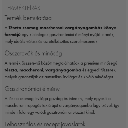
TERMÉKLEÍRÁS
Termék bemutatása
A
Tészta csomag maccheroni vargányagombás könyv
formájú
egy különleges gasztronómiai élményt nyújtó termék,
mely ideális választás az ételkészítés szerelmeseinek.
Összetevők és minőség
A termék összetevői között megtalálhatóak a prémium minőségű
tészta
,
maccheroni
,
vargányagomba
és egyedi fűszerek,
melyek garantálják az autentikus ízvilágot és kiváló minőséget.
Gasztronómiai élmény
A tészta csomag ízvilága gazdag és intenzív, mely egyesíti a
maccheroni ropogós textúráját a vargányagomba lágy ízével, így
minden falat egy valódi gasztronómiai utazást kínál.
Felhasználás és recept javaslatok