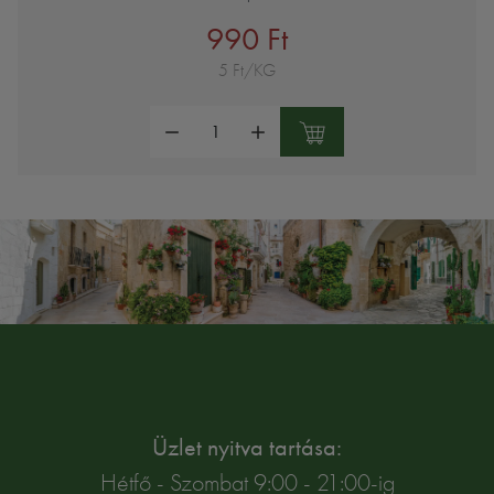
990 Ft
5 Ft/KG
Mennyiség:
Üzlet nyitva tartása:
Hétfő - Szombat 9:00 - 21:00-ig