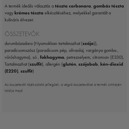
A termék ideális választás a
tészta carbonara
,
gombás tészta
vagy
krémes tészta
elkészítéséhez, melyekkel garantált a
kulináris élvezet.
ÖSSZETEVŐK
durumbúzadara (Nyomokban tartalmazhat (
szója
)),
paradicsomszósz (paradicsom pép, olívaolaj, vargánya gomba ,
vöröshagyma), só ,
fokhagyma
, petrezselyem, citromsav (E330),
Tartalmazhat (
szulfit
), allergén (
glutén
,
szójabab
,
kén-dioxid
(E220)
,
szulfit
)
Az összetevők tájékoztató jellegűek, a végső összetevőket a termék cimkéjén
találja majd