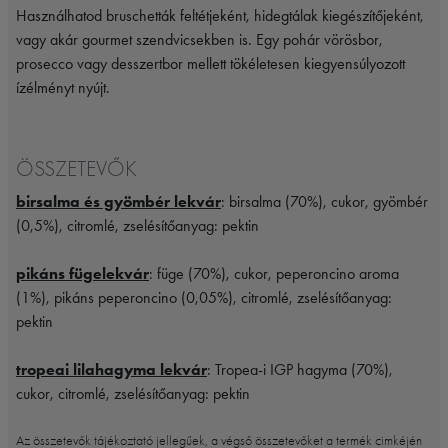
Használhatod bruschetták feltétjeként, hidegtálak kiegészítőjeként,
vagy akár gourmet szendvicsekben is. Egy pohár vörösbor,
prosecco vagy desszertbor mellett tökéletesen kiegyensúlyozott
ízélményt nyújt.
ÖSSZETEVŐK
birsalma és gyömbér lekvár
: birsalma (70%), cukor, gyömbér
(0,5%), citromlé, zselésítőanyag: pektin
pikáns fügelekvár
: füge (70%), cukor, peperoncino aroma
(1%), pikáns peperoncino (0,05%), citromlé, zselésítőanyag:
pektin
tropeai lilahagyma lekvár
: Tropea-i IGP hagyma (70%),
cukor, citromlé, zselésítőanyag: pektin
Az összetevők tájékoztató jellegűek, a végső összetevőket a termék cimkéjén