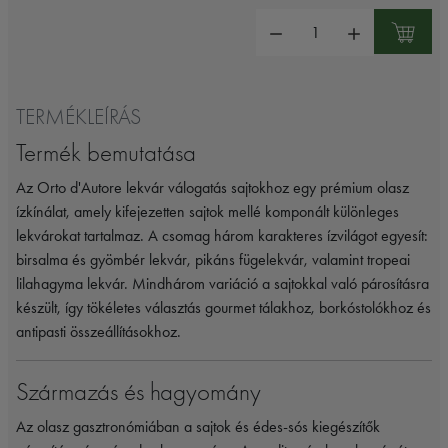
Mennyiség:
TERMÉKLEÍRÁS
Termék bemutatása
Az Orto d'Autore lekvár válogatás sajtokhoz egy prémium olasz
ízkínálat, amely kifejezetten sajtok mellé komponált különleges
lekvárokat tartalmaz. A csomag három karakteres ízvilágot egyesít:
birsalma és gyömbér lekvár, pikáns fügelekvár, valamint tropeai
lilahagyma lekvár. Mindhárom variáció a sajtokkal való párosításra
készült, így tökéletes választás gourmet tálakhoz, borkóstolókhoz és
antipasti összeállításokhoz.
Származás és hagyomány
Az olasz gasztronómiában a sajtok és édes-sós kiegészítők