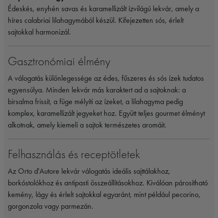
Édeskés, enyhén savas és karamellizált ízvilágú lekvár, amely a
híres calabriai lilahagymából készül. Kifejezetten sós, érlelt
sajtokkal harmonizál.
Gasztronómiai élmény
A válogatás különlegessége az édes, fűszeres és sós ízek tudatos
egyensúlya. Minden lekvár más karaktert ad a sajtoknak: a
birsalma frissít, a füge mélyíti az ízeket, a lilahagyma pedig
komplex, karamellizált jegyeket hoz. Együtt teljes gourmet élményt
alkotnak, amely kiemeli a sajtok természetes aromáit.
Felhasználás és receptötletek
Az Orto d'Autore lekvár válogatás ideális sajttálakhoz,
borkóstolókhoz és antipasti összeállításokhoz. Kiválóan párosítható
kemény, lágy és érlelt sajtokkal egyaránt, mint például pecorino,
gorgonzola vagy parmezán.