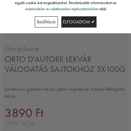
egyéb cookie-kat engedélyezhet. Részletesebb információkat az
Adatvédelmi és adatkezelési tájékoztatónkban
talál
Beállítások
ELFOGADOM ✔
Orto d'Autore
ORTO D'AUTORE LEKVÁR
VÁLOGATÁS SAJTOKHOZ 3X100G
birsalma és gyömbér lekvár, pikáns fügelekvár, tropeai lilahagyma
lekvár
3890 Ft
12967 Ft/kg