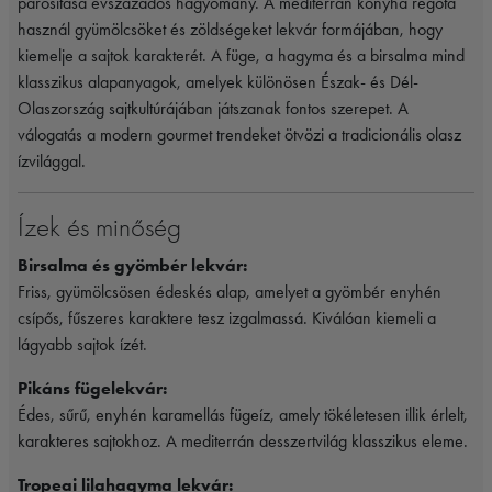
párosítása évszázados hagyomány. A mediterrán konyha régóta
használ gyümölcsöket és zöldségeket lekvár formájában, hogy
kiemelje a sajtok karakterét. A füge, a hagyma és a birsalma mind
klasszikus alapanyagok, amelyek különösen Észak- és Dél-
Olaszország sajtkultúrájában játszanak fontos szerepet. A
válogatás a modern gourmet trendeket ötvözi a tradicionális olasz
ízvilággal.
Ízek és minőség
Birsalma és gyömbér lekvár:
Friss, gyümölcsösen édeskés alap, amelyet a gyömbér enyhén
csípős, fűszeres karaktere tesz izgalmassá. Kiválóan kiemeli a
lágyabb sajtok ízét.
Pikáns fügelekvár:
Édes, sűrű, enyhén karamellás fügeíz, amely tökéletesen illik érlelt,
karakteres sajtokhoz. A mediterrán desszertvilág klasszikus eleme.
Tropeai lilahagyma lekvár: