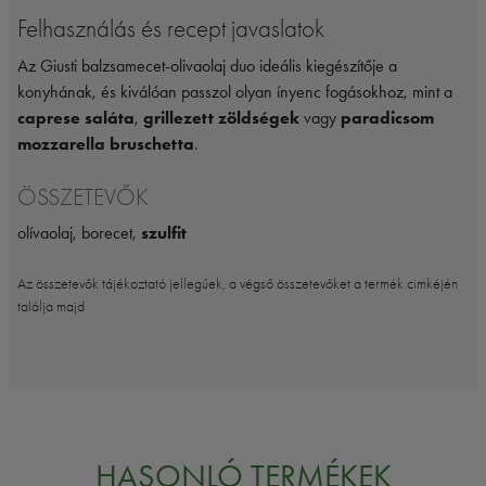
Felhasználás és recept javaslatok
Az Giusti balzsamecet-olivaolaj duo ideális kiegészítője a
konyhának, és kiválóan passzol olyan ínyenc fogásokhoz, mint a
caprese saláta
,
grillezett zöldségek
vagy
paradicsom
mozzarella bruschetta
.
ÖSSZETEVŐK
olívaolaj, borecet,
szulfit
Az összetevők tájékoztató jellegűek, a végső összetevőket a termék cimkéjén
találja majd
HASONLÓ TERMÉKEK