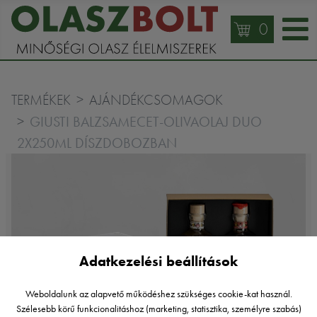
0
TERMÉKEK
AJÁNDÉKCSOMAGOK
GIUSTI BALZSAMECET-OLIVAOLAJ DUO
2X250ML DÍSZDOBOZBAN
Adatkezelési beállítások
Weboldalunk az alapvető működéshez szükséges cookie-kat használ.
Szélesebb körű funkcionalitáshoz (marketing, statisztika, személyre szabás)