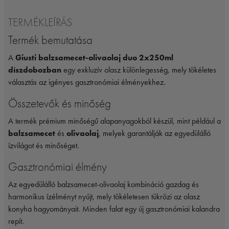
TERMÉKLEÍRÁS
Termék bemutatása
A
Giusti balzsamecet-olivaolaj duo 2x250ml
díszdobozban
egy exkluzív olasz különlegesség, mely tökéletes
választás az igényes gasztronómiai élményekhez.
Összetevők és minőség
A termék prémium minőségű alapanyagokból készül, mint például a
balzsamecet
és
olivaolaj
, melyek garantálják az egyedülálló
ízvilágot és minőséget.
Gasztronómiai élmény
Az egyedülálló balzsamecet-olivaolaj kombináció gazdag és
harmonikus ízélményt nyújt, mely tökéletesen tükrözi az olasz
konyha hagyományait. Minden falat egy új gasztronómiai kalandra
repít.