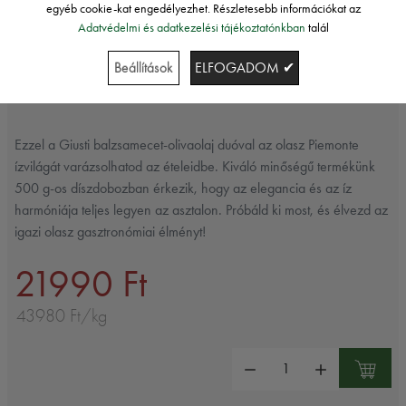
egyéb cookie-kat engedélyezhet. Részletesebb információkat az
Giuseppe Giusti
Adatvédelmi és adatkezelési tájékoztatónkban
talál
GIUSTI BALZSAMECET-OLIVAOLAJ
Beállítások
ELFOGADOM ✔
DUO 2X250ML DÍSZDOBOZBAN
Ezzel a Giusti balzsamecet-olivaolaj duóval az olasz Piemonte
ízvilágát varázsolhatod az ételeidbe. Kiváló minőségű termékünk
500 g-os díszdobozban érkezik, hogy az elegancia és az íz
harmóniája teljes legyen az asztalon. Próbáld ki most, és élvezd az
igazi olasz gasztronómiai élményt!
21990 Ft
43980 Ft/kg
Mennyiség: