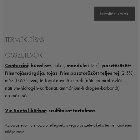
Értesítést kérek!
TERMÉKLEÍRÁS
ÖSSZETEVŐK
Cantuccini
:
búzaliszt
, cukor,
mandula
(17%),
pasztőrözött
friss tojássárgája
,
tojás
,
friss pasztőrözött teljes tej
(2,5%),
méz (0,6%),
vaj
, térfogat növelő szerek (nátrium-pirofoszfát,
nátrium-hidrogén-karbonát, ammónium-hidrogén-karbonát),
aromák, só
Vin Santo likőrbor
:
szulfitokat tartalmaz
Az összetevők tájékoztató jellegűek, a végső összetevőket a termék cimkéjén
találja majd