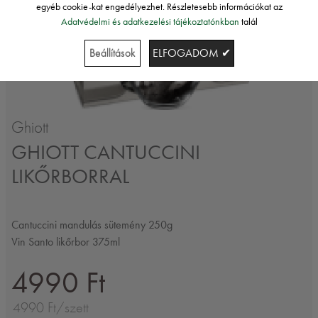
egyéb cookie-kat engedélyezhet. Részletesebb információkat az
Adatvédelmi és adatkezelési tájékoztatónkban
talál
Beállítások
ELFOGADOM ✔
Ghiott
GHIOTT CANTUCCINI
LIKŐRBORRAL
Cantuccini mandulás sütemény 250g
Vin Santo likőrbor 375ml
4990 Ft
4990 Ft/szett