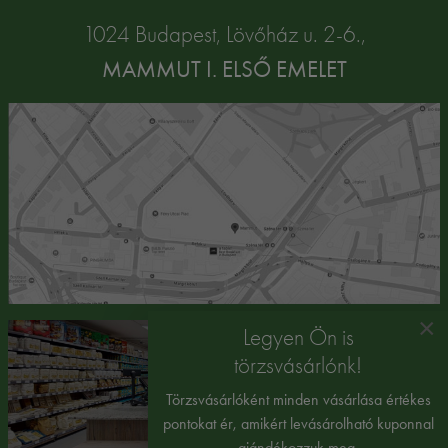
1024 Budapest, Lövőház u. 2-6.,
MAMMUT I. ELSŐ EMELET
×
Legyen Ön is
törzsvásárlónk!
Törzsvásárlóként minden vásárlása értékes
pontokat ér, amikért levásárolható kuponnal
ajándékozzuk meg.