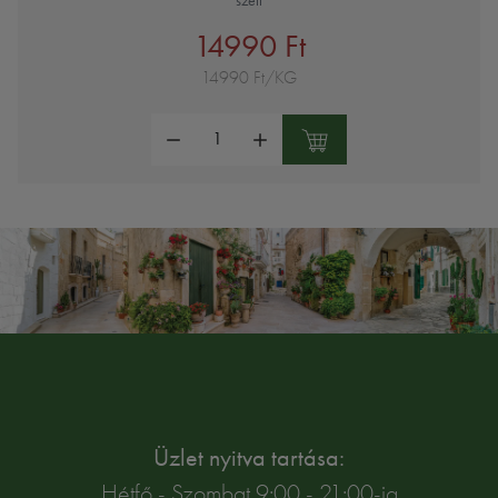
szett
14990 Ft
14990 Ft/KG
Mennyiség:
Üzlet nyitva tartása:
Hétfő - Szombat 9:00 - 21:00-ig