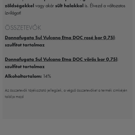
zöldségekkel
vagy akár
sült halakkal
is. Élvezd a változatos
ízvilágot!
ÖSSZETEVŐK
Donnafugata Sul Vulcano Etna DOC rosé bor 0,75l
:
szulfitot tartalmaz
Donnafugata Sul Vulcano Etna DOC vörös bor 0,75l
:
szulfitot tartalmaz
Alkoholtartalom:
14%
Az összetevők tájékoztató jellegűek, a végső összetevőket a termék cimkéjén
találja majd