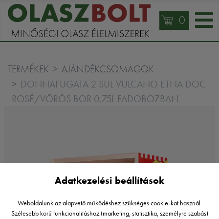
0
TERMÉKEK
AJÁNDÉKCSOMAGOK
DONNAFUGATA 2 SUL VULCANO ETNA DOC
ROSÉ/VÖRÖS BOR 0,75L FADOBOZBAN
Adatkezelési beállítások
Weboldalunk az alapvető működéshez szükséges cookie-kat használ.
Szélesebb körű funkcionalitáshoz (marketing, statisztika, személyre szabás)