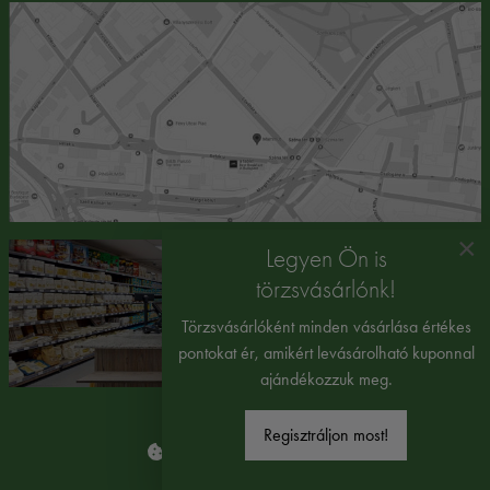
×
Legyen Ön is
törzsvásárlónk!
Törzsvásárlóként minden vásárlása értékes
pontokat ér, amikért levásárolható kuponnal
ajándékozzuk meg.
Regisztráljon most!
Süti beállítások módosítása