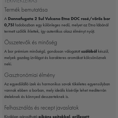
TERMÉKLEÍRÁS
Termék bemutatása
A
Donnafugata 2 Sul Vulcano Etna DOC rosé/vörös bor
0,75l
fadobozban egy különleges nedű, melyet az Etna lábánál
termett szőlők ihlettek, így autentikus olasz élményt nyújt.
Összetevők és minőség
A bor prémium minőségű, gondosan válogatott
szőlőből
készül,
melyek gazdag ízvilágot és karakteres aromákat kölcsönöznek
neki.
Gasztronómiai élmény
Az egyedülálló ízek és harmonikus savak tökéletes egyensúlyban
vannak ebben a borban, mely ideális kísérője lehet mediterrán
ételeknek és könnyed desszerteknek is.
Felhasználás és recept javaslatok
Kiválóan párosítható
pikáns sajtokkal
,
grillezett