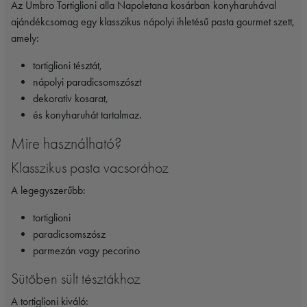
Az Umbro Tortiglioni alla Napoletana kosárban konyharuhával
ajándékcsomag egy klasszikus nápolyi ihletésű pasta gourmet szett,
amely:
tortiglioni tésztát,
nápolyi paradicsomszószt
dekoratív kosarat,
és konyharuhát tartalmaz.
Mire használható?
Klasszikus pasta vacsorához
A legegyszerűbb:
tortiglioni
paradicsomszósz
parmezán vagy pecorino
Sütőben sült tésztákhoz
A tortiglioni kiváló: