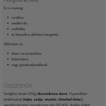
Ez a csomag:
rusztikus,
mediterrán,
családias,
és klasszikus délolasz hangulatú.
Különösen jó:
olasz vacsoraesthez,
házavatóra,
vagy gasztroajándéknak.
ÖSSZETEVŐK
Tortiglioni tészta 350g (
durumbúza dara
, Nyomokban
tartalmazhat (
tojás
,
szója
,
mustár
,
tintahal tinta
)),
paradicsomszósz (paradicsom pép (83,4%), duplán sűrített