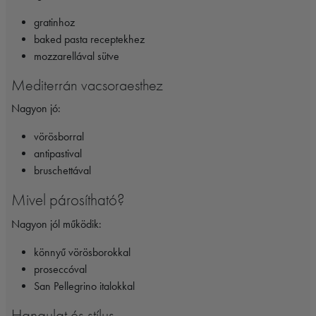
gratinhoz
baked pasta receptekhez
mozzarellával sütve
Mediterrán vacsoraesthez
Nagyon jó:
vörösborral
antipastival
bruschettával
Mivel párosítható?
Nagyon jól működik:
könnyű vörösborokkal
proseccóval
San Pellegrino italokkal
Hangulat és stílus