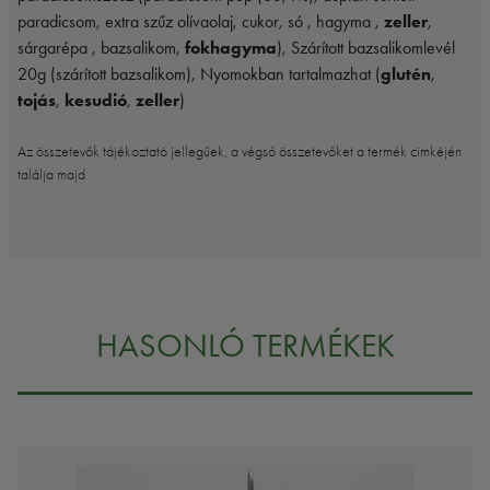
paradicsom, extra szűz olívaolaj, cukor, só , hagyma ,
zeller
,
sárgarépa , bazsalikom,
fokhagyma
), Szárított bazsalikomlevél
20g (szárított bazsalikom), Nyomokban tartalmazhat (
glutén
,
tojás
,
kesudió
,
zeller
)
Az összetevők tájékoztató jellegűek, a végső összetevőket a termék cimkéjén
találja majd
HASONLÓ TERMÉKEK