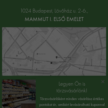
1024 Budapest, Lövőház u. 2-6.,
MAMMUT I. ELSŐ EMELET
×
Legyen Ön is
törzsvásárlónk!
Törzsvásárlóként minden vásárlása értékes
pontokat ér, amikért levásárolható kuponnal