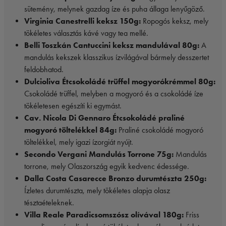
sütemény, melynek gazdag íze és puha állaga lenyűgöző.
Virginia Canestrelli keksz 150g:
Ropogós keksz, mely
tökéletes választás kávé vagy tea mellé.
Belli Toszkán Cantuccini keksz mandulával 80g:
A
mandulás kekszek klasszikus ízvilágával bármely desszertet
feldobhatod.
Dulcioliva Étcsokoládé trüffel mogyorókrémmel 80g:
Csokoládé trüffel, melyben a mogyoró és a csokoládé íze
tökéletesen egészíti ki egymást.
Cav. Nicola Di Gennaro Étcsokoládé praliné
mogyoró töltelékkel 84g:
Praliné csokoládé mogyoró
töltelékkel, mely igazi ízorgiát nyújt.
Secondo Vergani Mandulás Torrone 75g:
Mandulás
torrone, mely Olaszország egyik kedvenc édessége.
Dalla Costa Casarecce Bronzo durumtészta 250g:
Ízletes durumtészta, mely tökéletes alapja olasz
tésztaételeknek.
Villa Reale Paradicsomszósz olívával 180g:
Friss