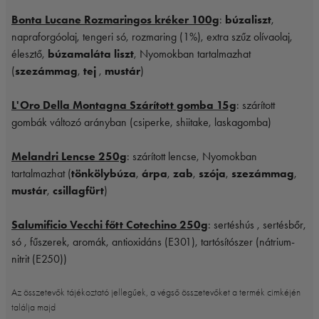
Bonta Lucane Rozmaringos kréker 100g
:
búzaliszt
,
napraforgóolaj, tengeri só, rozmaring (1%), extra szűz olívaolaj,
élesztő,
búzamaláta liszt
, Nyomokban tartalmazhat
(
szezámmag
,
tej
,
mustár
)
L'Oro Della Montagna Szárított gomba 15g
: szárított
gombák változó arányban (csiperke, shiitake, laskagomba)
Melandri Lencse 250g
: szárított lencse, Nyomokban
tartalmazhat (
tönkölybúza
,
árpa
,
zab
,
szója
,
szezámmag
,
mustár
,
csillagfürt
)
Salumificio Vecchi főtt Cotechino 250g
: sertéshús , sertésbőr,
só , fűszerek, aromák, antioxidáns (E301), tartósítószer (nátrium-
nitrit (E250))
Az összetevők tájékoztató jellegűek, a végső összetevőket a termék cimkéjén
találja majd