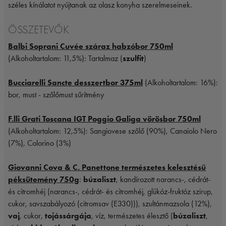
széles kínálatot nyújtanak az olasz konyha szerelmeseinek.
ÖSSZETEVŐK
Balbi Soprani Cuvée száraz habzóbor 750ml
(Alkoholtartalom: 11,5%): Tartalmaz (
szulfit
)
Bucciarelli Sancte desszertbor 375ml
(Alkoholtartalom: 16%):
bor, must - szőlőmust sűrítmény
F.lli Grati Toscana IGT Poggio Galiga vörösbor 750ml
(Alkoholtartalom: 12,5%): Sangiovese szőlő (90%), Canaiolo Nero
(7%), Colorino (3%)
Giovanni Cova & C. Panettone természetes kelesztésű
péksütemény 750g
:
búzaliszt
, kandírozott narancs-, cédrát-
és citromhéj (narancs-, cédrát- és citromhéj, glükóz-fruktóz szirup,
cukor, savszabályozó (citromsav (E330))), szultánmazsola (12%),
vaj
, cukor,
tojássárgája
, víz, természetes élesztő (
búzaliszt
,