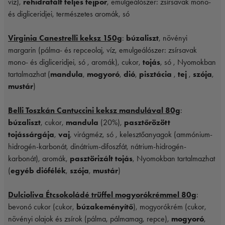
víz),
rehidratált teljes tejpor
, emulgeálószer: zsírsavak mono-
és digliceridjei, természetes aromák, só
Virginia Canestrelli keksz 150g
:
búzaliszt
, növényi
margarin (pálma- és repceolaj, víz, emulgeálószer: zsírsavak
mono- és digliceridjei, só , aromák), cukor,
tojás
, só , Nyomokban
tartalmazhat (
mandula
,
mogyoró
,
dió
,
pisztácia
,
tej
,
szója
,
mustár
)
Belli Toszkán Cantuccini keksz mandulával 80g
:
búzaliszt
, cukor,
mandula
(20%),
pasztőrözött
tojássárgája
,
vaj
, virágméz, só , kelesztőanyagok (ammónium-
hidrogén-karbonát, dinátrium-difoszfát, nátrium-hidrogén-
karbonát), aromák,
pasztörizált tojás
, Nyomokban tartalmazhat
(
egyéb diófélék
,
szója
,
mustár
)
Dulcioliva Étcsokoládé trüffel mogyorókrémmel 80g
:
bevonó cukor (cukor,
búzakeményítő
), mogyorókrém (cukor,
növényi olajok és zsírok (pálma, pálmamag, repce),
mogyoró
,