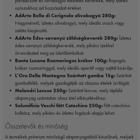
paradicsom és olívabogyó tökéletes keveréke, mely ízletes
szószokhoz ad hozzáadott értéket.
AdArte Bella di Cerignola olívabogyó 280g:
Nagyméretű, ízletes olívabogyó, mely ideális snack vagy
saláta kiegészítő.
AdArte Édes-savanyú zöldségkeverék 280g:
Ízletes
édes-savanyú zöldségkeverék, mely pikáns ízekkel
örvendezteti meg az ízlelőbimbókat.
Bonta Lucane Rozmaringos kréker 100g:
Ropogós
kréker rozmaringgal, mely ideális aperitif vagy sajttál kísérője.
L'Oro Della Montagna Szárított gomba 15g:
Szárított
gombafélék, melyek gazdagítják az olaszos ételek ízvilágát.
Melandri Lencse 250g:
Szárított lencse, mely tápláló
alapanyag számtalan olasz étel elkészítéséhez.
Salumificio Vecchi főtt Cotechino 250g:
Főtt cotechino
kolbász, mely pikáns és ízletes fogások alapja lehet.
Összetevők és minőség
A termékek prémium minőségű alapanyagokból készülnek, melyek