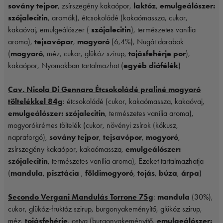
sovány tejpor
, zsírszegény kakaópor,
laktóz
,
emulgeálószer:
szójalecitin
, aromák), étcsokoládé (kakaómassza, cukor,
kakaóvaj, emulgeálószer (
szójalecitin
), természetes vanília
aroma),
tejsavópor
,
mogyoró
(6,4%), Nugát darabok
(
mogyoró
, méz, cukor, glükóz szirup,
tojásfehérje por
),
kakaópor, Nyomokban tartalmazhat (
egyéb diófélék
)
Cav. Nicola Di Gennaro Étcsokoládé praliné mogyoró
töltelékkel 84g
: étcsokoládé (cukor, kakaómassza, kakaóvaj,
emulgeálószer: szójalecitin
, természetes vanília aroma),
mogyorókrémes töltelék (cukor, növényi zsírok (kókusz,
napraforgó),
sovány tejpor
,
tejsavópor
,
mogyoró
,
zsírszegény kakaópor, kakaómassza,
emulgeálószer:
szójalecitin
, természetes vanília aroma), Ezeket tartalmazhatja
(
mandula
,
pisztácia
,
földimogyoró
,
tojás
,
búza
,
árpa
)
Secondo Vergani Mandulás Torrone 75g
:
mandula
(30%),
cukor, glükóz-fruktóz szirup, burgonyakeményítő, glükóz szirup,
méz,
tojásfehérje
, ostya (burgonyakeményítő,
emulgeálószer: