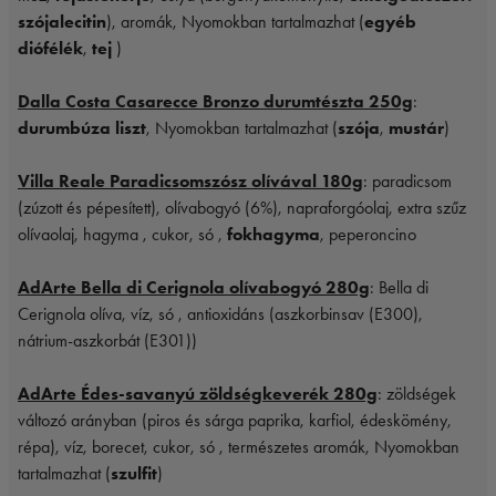
szójalecitin
), aromák, Nyomokban tartalmazhat (
egyéb
diófélék
,
tej
)
Dalla Costa Casarecce Bronzo durumtészta 250g
:
durumbúza liszt
, Nyomokban tartalmazhat (
szója
,
mustár
)
Villa Reale Paradicsomszósz olívával 180g
: paradicsom
(zúzott és pépesített), olívabogyó (6%), napraforgóolaj, extra szűz
olívaolaj, hagyma , cukor, só ,
fokhagyma
, peperoncino
AdArte Bella di Cerignola olívabogyó 280g
: Bella di
Cerignola olíva, víz, só , antioxidáns (aszkorbinsav (E300),
nátrium-aszkorbát (E301))
AdArte Édes-savanyú zöldségkeverék 280g
: zöldségek
változó arányban (piros és sárga paprika, karfiol, édeskömény,
répa), víz, borecet, cukor, só , természetes aromák, Nyomokban
tartalmazhat (
szulfit
)