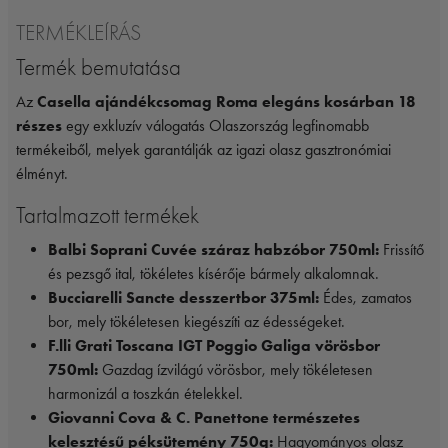
TERMÉKLEÍRÁS
Termék bemutatása
Az
Casella ajándékcsomag Roma elegáns kosárban 18
részes
egy exkluzív válogatás Olaszország legfinomabb
termékeiből, melyek garantálják az igazi olasz gasztronómiai
élményt.
Tartalmazott termékek
Balbi Soprani Cuvée száraz habzóbor 750ml:
Frissítő
és pezsgő ital, tökéletes kísérője bármely alkalomnak.
Bucciarelli Sancte desszertbor 375ml:
Édes, zamatos
bor, mely tökéletesen kiegészíti az édességeket.
F.lli Grati Toscana IGT Poggio Galiga vörösbor
750ml:
Gazdag ízvilágú vörösbor, mely tökéletesen
harmonizál a toszkán ételekkel.
Giovanni Cova & C. Panettone természetes
kelesztésű péksütemény 750g:
Hagyományos olasz