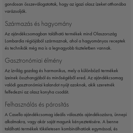
gondosan összeválogatottak, hogy az igazi olasz ízeket otthonába
varázsolják.
Származás és hagyomány
Az ajándékcsomagban található termékek mind Olaszország
Lombardia régiójából származnak, ahol a hagyományos receptek
és technikák még ma is a legnagyobb tiszteletben vannak.
Gasztronómiai élmény
Az ízvilág gazdag és harmonikus, mely a különböző termékek
ízeinek összhangjából és minőségéből ered. Az ajándékcsomag
valódi gasztronómiai kalandot nyújt azoknak, akik szeretnék
felfedezni az olasz konyha csodáit.
Felhasználás és párosítás
A Casella ajándékcsomag ideális választás ajándékozásra, ünnepi
alkalmakra, vagy akár saját magunk kényeztetésére. A benne
található termékek tökéletesen kombinálhatóak egymással, és