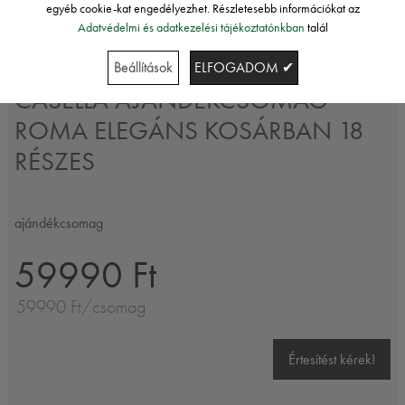
egyéb cookie-kat engedélyezhet. Részletesebb információkat az
Adatvédelmi és adatkezelési tájékoztatónkban
talál
Casella
Beállítások
ELFOGADOM ✔
CASELLA AJÁNDÉKCSOMAG
ROMA ELEGÁNS KOSÁRBAN 18
RÉSZES
ajándékcsomag
59990 Ft
59990 Ft/csomag
Értesítést kérek!